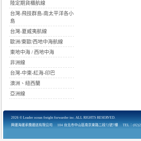
陸定期貨櫃航線
台灣-飛技群島-南太平洋各小
島
台灣-夏威夷航線
歐洲/東歐/西地中海航線
東地中海 / 西地中海
非洲線
台灣-中東-紅海-印巴
澳洲、紐西蘭
亞洲線
2026 © Leader ocean freight forwarder inc. ALL RIGHTS RESERVED.
興運海運承攬運送有限公司
104 台北市中山區南京東路二段72號7樓
TEL：(02)2