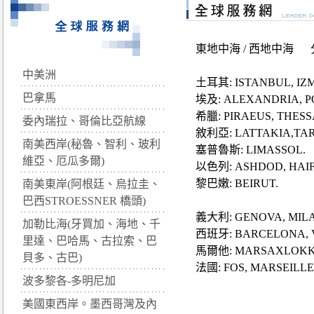
東地中海 / 西地中海 分
中美洲
土耳其: ISTANBUL, IZM
巴拿馬
埃及: ALEXANDRIA, PO
希臘: PIRAEUS, THESS
委內瑞拉、哥倫比亞航線
敘利亞: LATTAKIA,TAR
南美西岸(秘魯、智利、玻利
塞普魯斯: LIMASSOL.
維亞、厄瓜多爾)
以色列: ASHDOD, HAIF
黎巴嫩: BEIRUT.
南美東岸(阿根廷、烏拉圭、
巴西STROESSNER 橋頭)
義大利: GENOVA, MILAN
加勒比海(牙買加、海地、千
西班牙: BARCELONA, V
里達、巴哈馬、古拉索、巴
馬爾他: MARSAXLOKK
貝多、古巴)
法國: FOS, MARSEILLE
波多黎各-多明尼加
美國東西岸。墨西哥灣及內