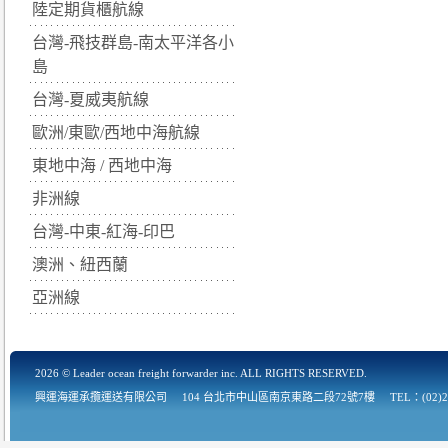
陸定期貨櫃航線
台灣-飛技群島-南太平洋各小
島
台灣-夏威夷航線
歐洲/東歐/西地中海航線
東地中海 / 西地中海
非洲線
台灣-中東-紅海-印巴
澳洲、紐西蘭
亞洲線
2026 © Leader ocean freight forwarder inc. ALL RIGHTS RESERVED.
興運海運承攬運送有限公司
104 台北市中山區南京東路二段72號7樓
TEL：(02)2