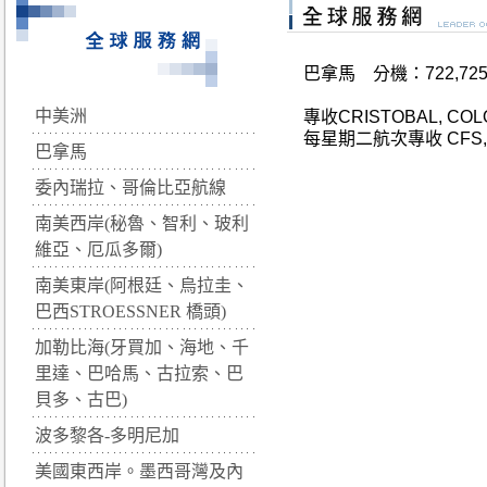
巴拿馬 分機：722,72
中美洲
專收CRISTOBAL, COLO
每星期二航次專收 CFS
巴拿馬
委內瑞拉、哥倫比亞航線
南美西岸(秘魯、智利、玻利
維亞、厄瓜多爾)
南美東岸(阿根廷、烏拉圭、
巴西STROESSNER 橋頭)
加勒比海(牙買加、海地、千
里達、巴哈馬、古拉索、巴
貝多、古巴)
波多黎各-多明尼加
美國東西岸。墨西哥灣及內